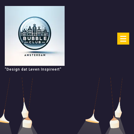
Spring
naar
de
inhoud
"Design dat Leven Inspireert"