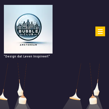
Spring
naar
de
inhoud
"Design dat Leven Inspireert"