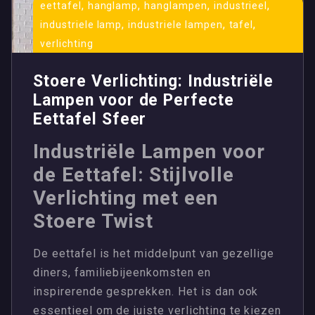
,
,
,
,
eettafel
hanglamp
hanglampen
industrieel
,
,
,
industriele lamp
industriele lampen
tafel
verlichting
Stoere Verlichting: Industriële
Lampen voor de Perfecte
Eettafel Sfeer
Industriële Lampen voor
de Eettafel: Stijlvolle
Verlichting met een
Stoere Twist
De eettafel is het middelpunt van gezellige
diners, familiebijeenkomsten en
inspirerende gesprekken. Het is dan ook
essentieel om de juiste verlichting te kiezen