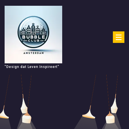
Spring
naar
de
inhoud
"Design dat Leven Inspireert"