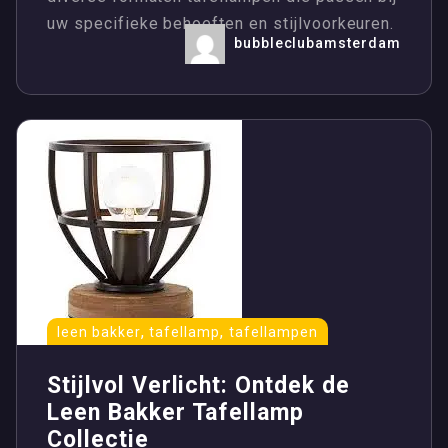
uw specifieke behoeften en stijlvoorkeuren.
bubbleclubamsterdam
,
,
leen bakker
tafellamp
tafellampen
Stijlvol Verlicht: Ontdek de
Leen Bakker Tafellamp
Collectie