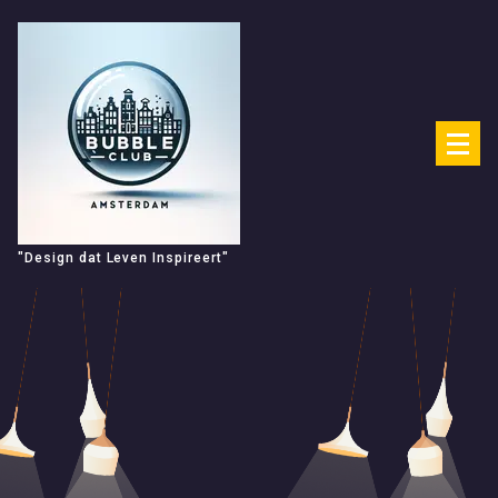
Spring
naar
de
inhoud
"Design dat Leven Inspireert"