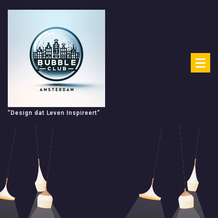
Spring
naar
de
inhoud
"Design dat Leven Inspireert"