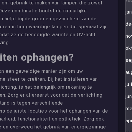
n om gebruik te maken van lampen die zowel
Deze combinatie bootst de natuurlijke
ja
 helpt bij de groei en gezondheid van de
de
teren in hoogwaardige lampen die speciaal zijn
odat ze de benodigde warmte en UV-licht
no
ving.
ok
uiten ophangen?
se
kan een geweldige manier zijn om uw
au
e sfeer te creëren. Bij het installeren van
ju
lichting, is het belangrijk om rekening te
. Zorg er allereerst voor dat de verlichting
ju
tand is tegen verschillende
me
s de juiste locaties voor het ophangen van de
rheid, functionaliteit en esthetiek. Zorg ook
ap
tie en overweeg het gebruik van energiezuinige