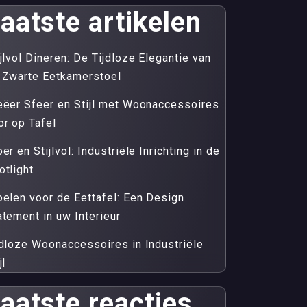
aatste artikelen
ijlvol Dineren: De Tijdloze Elegantie van
 Zwarte Eetkamerstoel
eëer Sfeer en Stijl met Woonaccessoires
or op Tafel
er en Stijlvol: Industriële Inrichting in de
otlight
oelen voor de Eettafel: Een Design
atement in uw Interieur
jdloze Woonaccessoires in Industriële
jl
aatste reacties