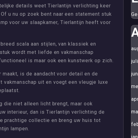
ijke details weet Tierlantijn verlichting keer
 Of u nu op zoek bent naar een statement stuk
Ge
mp voor uw slaapkamer, Tierlantijn heeft voor
A
 breed scala aan stijlen, van klassiek en
au
lk stuk wordt met liefde en vakmanschap
 functioneel is maar ook een kunstwerk op zich.
ju
er maakt, is de aandacht voor detail en de
ju
alt vakmanschap uit en voegt een vleugje luxe
me
eplaatst.
ap
g die niet alleen licht brengt, maar ook
ma
 interieur, dan is Tierlantijn verlichting de
e prachtige collectie en breng uw huis tot
fe
tijn lampen.
ja