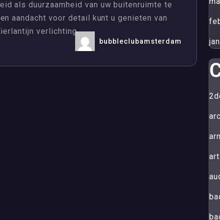
ma
eid als duurzaamheid van uw buitenruimte te
en aandacht voor detail kunt u genieten van
fe
erlantijn verlichting.
ja
bubbleclubamsterdam
C
2d
ar
ar
art
au
ba
ba