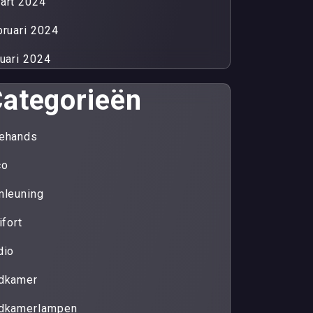
art 2024
bruari 2024
nuari 2024
ategorieën
ehands
co
mleuning
ifort
dio
dkamer
dkamerlampen