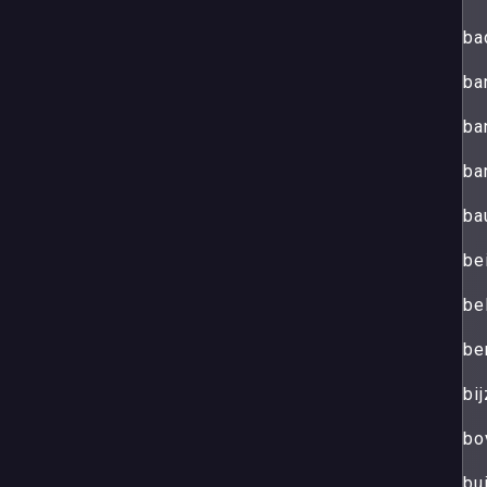
ba
ba
ba
ba
ba
be
be
be
bij
bo
bu