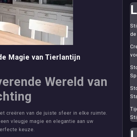
L
St
de
Cr
vo
e Magie van Tierlantijn
Sto
Sp
verende Wereld van
St
chting
St
Ti
het creëren van de juiste sfeer in elke ruimte.
Sti
 een vleugje magie en elegantie aan uw
 perfecte keuze.
L