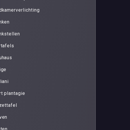
dkamerverlichting
nken
nkstellen
rtafels
uhaus
ige
liani
rt plantagie
zettafel
ven
iten