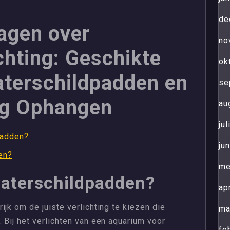
de
agen over
no
ichting: Geschikte
ok
terschildpadden en
se
ng Ophangen
au
ju
padden?
ju
en?
me
waterschildpadden?
ap
jk om de juiste verlichting te kiezen die
ma
 Bij het verlichten van een aquarium voor
fe