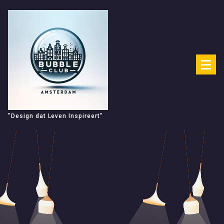
Spring
naar
de
inhoud
"Design dat Leven Inspireert"