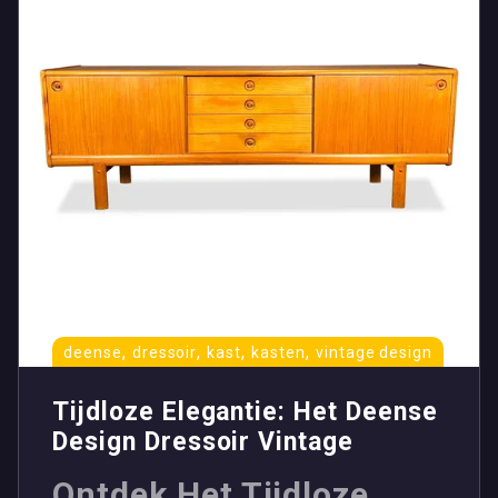
,
,
,
,
deense
dressoir
kast
kasten
vintage design
Tijdloze Elegantie: Het Deense
Design Dressoir Vintage
Ontdek Het Tijdloze