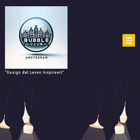
Spring
naar
de
inhoud
"Design dat Leven Inspireert"