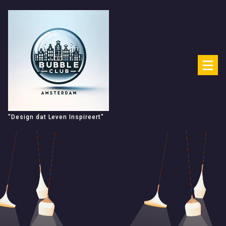
Spring
naar
de
inhoud
"Design dat Leven Inspireert"