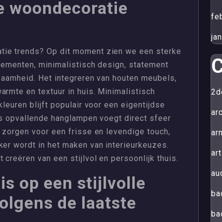
ge woondecoratie
fe
ja
tie trends? Op dit moment zien we een sterke
C
elementen, minimalistisch design, statement
rzaamheid. Het integreren van houten meubels,
armte en textuur in huis. Minimalistisch
2d
kleuren blijft populair voor een eigentijdse
ar
als opvallende hanglampen voegt direct sfeer
s zorgen voor een frisse en levendige touch,
ar
ker wordt in het maken van interieurkeuzes.
art
 creëren van een stijlvol en persoonlijk thuis.
au
s op een stijlvolle
ba
olgens de laatste
ba