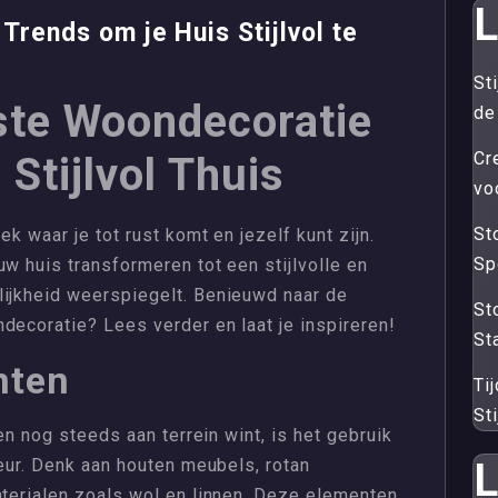
L
rends om je Huis Stijlvol te
St
ste Woondecoratie
de
Cr
Stijlvol Thuis
vo
Sto
ek waar je tot rust komt en jezelf kunt zijn.
Sp
uw huis transformeren tot een stijlvolle en
lijkheid weerspiegelt. Benieuwd naar de
St
decoratie? Lees verder en laat je inspireren!
St
nten
Ti
Sti
 en nog steeds aan terrein wint, is het gebruik
ieur. Denk aan houten meubels, rotan
L
aterialen zoals wol en linnen. Deze elementen