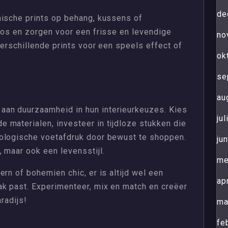
de
nische prints op behang, kussens of
oos en zorgen voor een frisse en levendige
no
verschillende prints voor een speels effect of
ok
se
au
an duurzaamheid in hun interieurkeuzes. Kies
ju
 materialen, investeer in tijdloze stukken die
cologische voetafdruk door bewust te shoppen.
ju
, maar ook een levensstijl.
me
rn of bohemien chic, er is altijd wel een
ap
ak past. Experimenteer, mix en match en creëer
radijs!
ma
fe