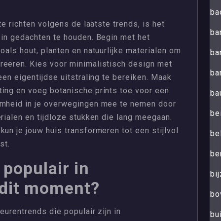
ba
te richten volgens de laatste trends, is het
ba
 in gedachten te houden. Begin met het
oals hout, planten en natuurlijke materialen om
ba
reëren. Kies voor minimalistisch design met
ba
een eigentijdse uitstraling te bereiken. Maak
ting en voeg botanische prints toe voor een
ba
amheid in je overwegingen mee te nemen door
be
erialen en tijdloze stukken die lang meegaan.
un je jouw huis transformeren tot een stijlvol
be
st.
be
 populair in
bij
 dit moment?
bo
eurentrends die populair zijn in
bu