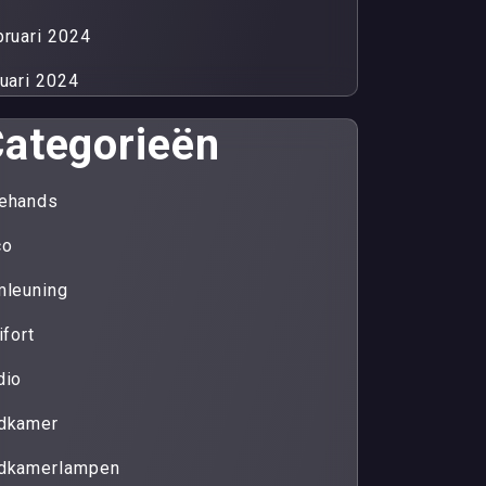
bruari 2024
nuari 2024
ategorieën
ehands
co
mleuning
ifort
dio
dkamer
dkamerlampen