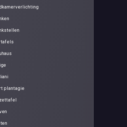
dkamerverlichting
nken
nkstellen
rtafels
uhaus
ige
liani
rt plantagie
zettafel
ven
iten