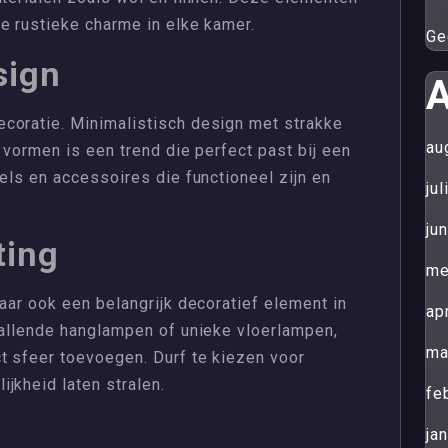
e rustieke charme in elke kamer.
Ge
sign
A
coratie. Minimalistisch design met strakke
au
 vormen is een trend die perfect past bij een
bels en accessoires die functioneel zijn en
ju
ju
ting
me
maar ook een belangrijk decoratief element in
ap
vallende hanglampen of unieke vloerlampen,
ma
t sfeer toevoegen. Durf te kiezen voor
jkheid laten stralen.
fe
ja