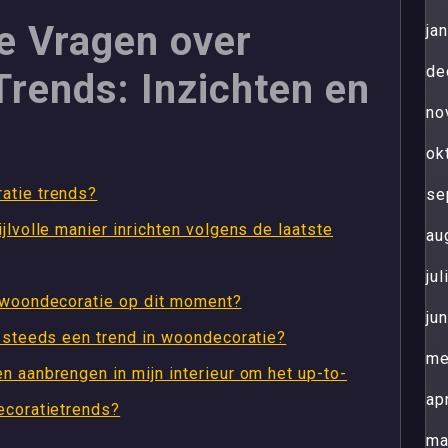
de Vragen over
ja
de
rends: Inzichten en
no
ok
atie trends?
se
jlvolle manier inrichten volgens de laatste
au
ju
n woondecoratie op dit moment?
ju
g steeds een trend in woondecoratie?
me
n aanbrengen in mijn interieur om het up-to-
ap
ecoratietrends?
ma