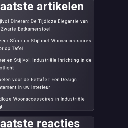
aatste artikelen
ijlvol Dineren: De Tijdloze Elegantie van
 Zwarte Eetkamerstoel
eëer Sfeer en Stijl met Woonaccessoires
or op Tafel
er en Stijlvol: Industriële Inrichting in de
otlight
oelen voor de Eettafel: Een Design
atement in uw Interieur
jdloze Woonaccessoires in Industriële
jl
aatste reacties