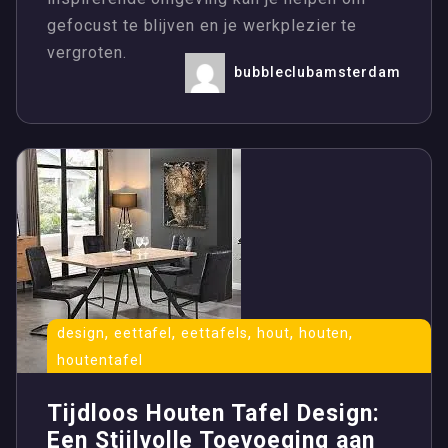
gefocust te blijven en je werkplezier te
vergroten.
bubbleclubamsterdam
,
,
,
,
,
design
eettafel
eettafels
hout
houten
houtentafel
Tijdloos Houten Tafel Design:
Een Stijlvolle Toevoeging aan