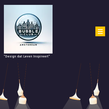
Spring
naar
de
inhoud
"Design dat Leven Inspireert"