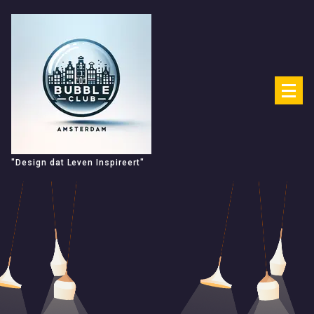
Spring
naar
de
inhoud
"Design dat Leven Inspireert"