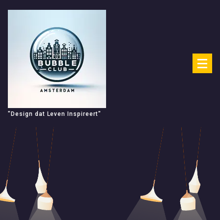
Spring
naar
de
inhoud
"Design dat Leven Inspireert"