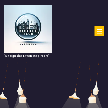
Spring
naar
de
inhoud
"Design dat Leven Inspireert"