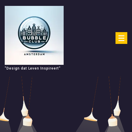
Spring
naar
de
inhoud
"Design dat Leven Inspireert"