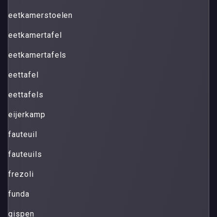
eetkamerstoelen
eetkamertafel
eetkamertafels
eettafel
eettafels
eijerkamp
fauteuil
fauteuils
frezoli
funda
gispen