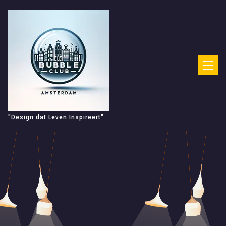
Spring
naar
de
inhoud
"Design dat Leven Inspireert"