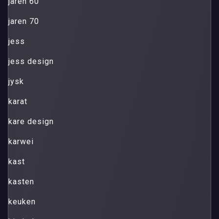
jaren 60
jaren 70
jess
jess design
jysk
karat
kare design
karwei
kast
kasten
keuken