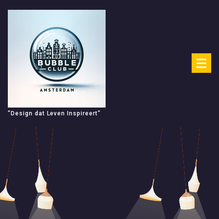
Spring
naar
de
inhoud
"Design dat Leven Inspireert"