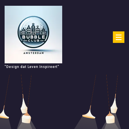
Spring
naar
de
inhoud
"Design dat Leven Inspireert"