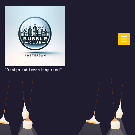
Spring
naar
de
inhoud
"Design dat Leven Inspireert"