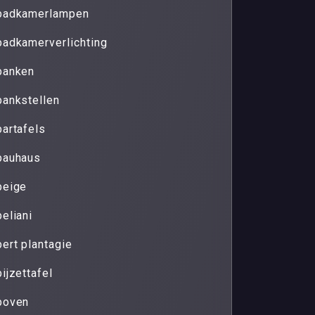
badkamerlampen
badkamerverlichting
banken
bankstellen
bartafels
bauhaus
beige
beliani
bert plantagie
bijzettafel
boven