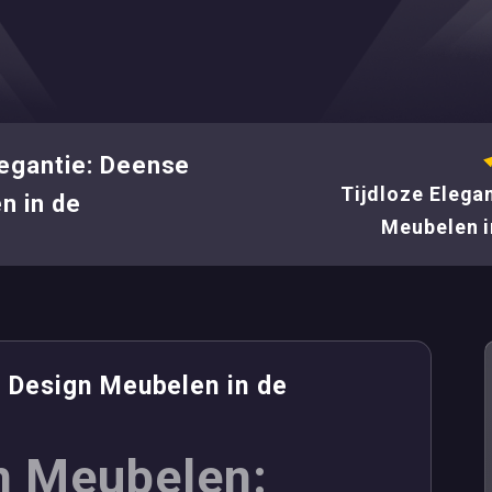
legantie: Deense
Tijdloze Elega
n in de
Meubelen i
e Design Meubelen in de
n Meubelen: