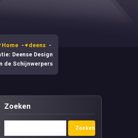
Home
-
deens
-
ntie: Deense Design
n de Schijnwerpers
Zoeken
Zoeken