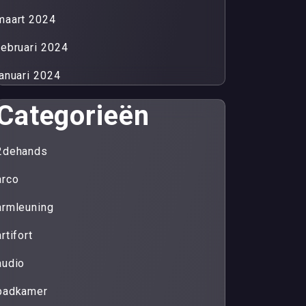
maart 2024
februari 2024
januari 2024
Categorieën
2dehands
arco
armleuning
artifort
audio
badkamer