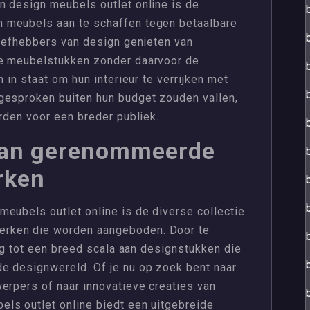
n design meubels outlet online is de
 meubels aan te schaffen tegen betaalbare
liefhebbers van design genieten van
de meubelstukken zonder daarvoor de
n in staat om hun interieur te verrijken met
gesproken buiten hun budget zouden vallen,
orden voor een breder publiek.
 van gerenommeerde
rken
eubels outlet online is de diverse collectie
rken die worden aangeboden. Door te
ang tot een breed scala aan designstukken die
e designwereld. Of je nu op zoek bent naar
erpers of naar innovatieve creaties van
ls outlet online biedt een uitgebreide