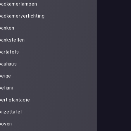
badkamerlampen
badkamerverlichting
banken
bankstellen
bartafels
bauhaus
beige
beliani
bert plantagie
bijzettafel
boven