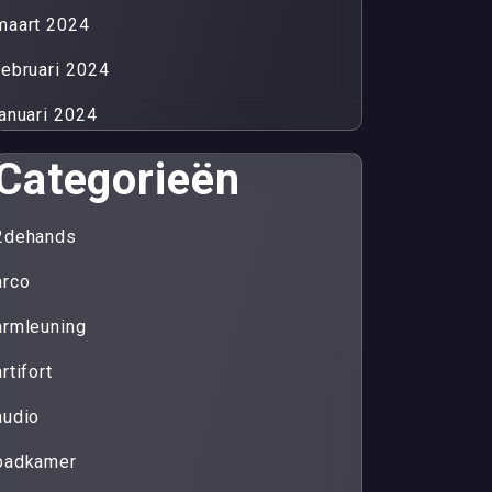
maart 2024
februari 2024
januari 2024
Categorieën
2dehands
arco
armleuning
artifort
audio
badkamer