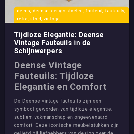
,
,
,
,
,
deens
deense
design stoelen
fauteuil
fauteuils
,
,
retro
stoel
vintage
Tijdloze Elegantie: Deense
Vintage Fauteuils in de
Schijnwerpers
Deense Vintage
Fauteuils: Tijdloze
Elegantie en Comfort
De Deense vintage fauteuils zijn een
symbool geworden van tijdloze elegantie,
subliem vakmanschap en ongeëvenaard
comfort. Deze iconische meubelstukken zijn
geliefd bij liefhebbers van design over de