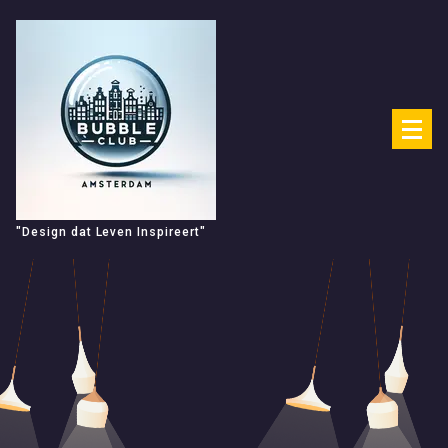
Spring
naar
de
inhoud
"Design dat Leven Inspireert"