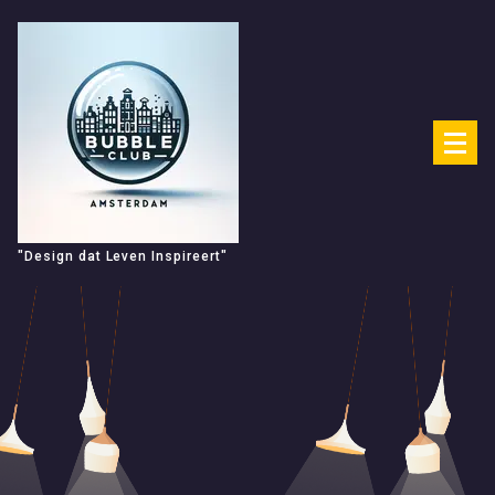
Spring
naar
de
inhoud
"Design dat Leven Inspireert"