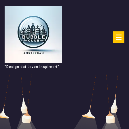
Spring
naar
de
inhoud
"Design dat Leven Inspireert"