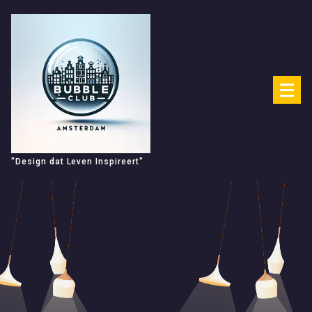
Spring
naar
de
inhoud
"Design dat Leven Inspireert"