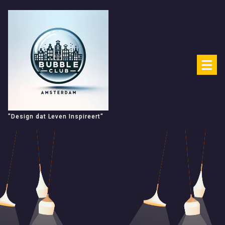
Spring
naar
de
inhoud
"Design dat Leven Inspireert"