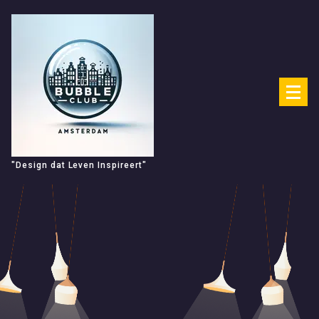
Spring
naar
de
inhoud
"Design dat Leven Inspireert"