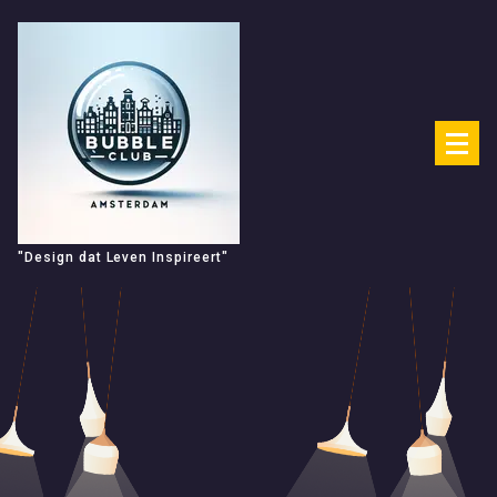
Spring
naar
de
inhoud
"Design dat Leven Inspireert"