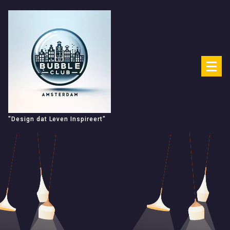
Spring
naar
de
inhoud
"Design dat Leven Inspireert"