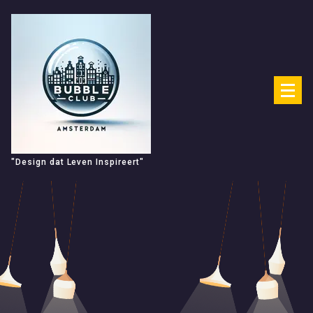
Spring
naar
de
inhoud
"Design dat Leven Inspireert"