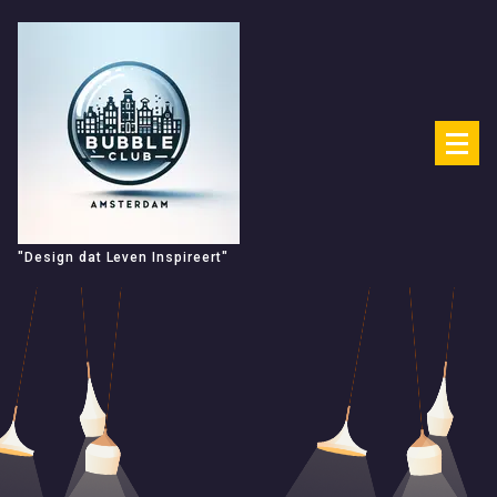
Spring
naar
de
inhoud
"Design dat Leven Inspireert"