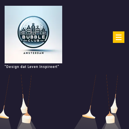
Spring
naar
de
inhoud
"Design dat Leven Inspireert"