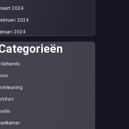
maart 2024
februari 2024
januari 2024
Categorieën
2dehands
arco
armleuning
artifort
audio
badkamer