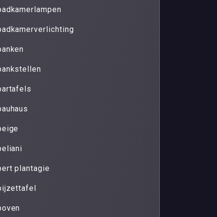
badkamerlampen
badkamerverlichting
banken
bankstellen
bartafels
bauhaus
beige
beliani
bert plantagie
bijzettafel
boven