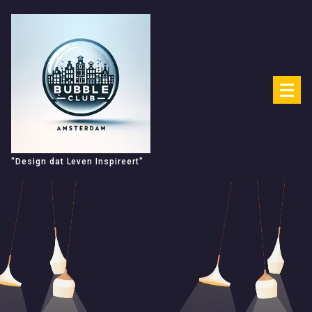
Spring
naar
de
inhoud
"Design dat Leven Inspireert"