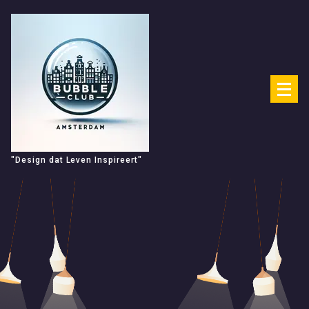
Spring
naar
de
inhoud
"Design dat Leven Inspireert"