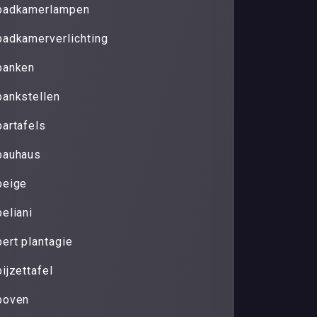
badkamerlampen
badkamerverlichting
banken
bankstellen
bartafels
bauhaus
beige
beliani
bert plantagie
bijzettafel
boven