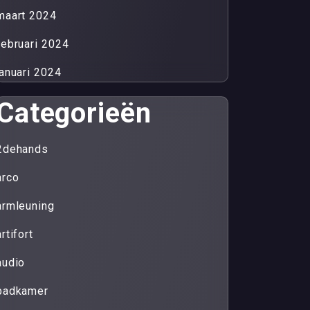
maart 2024
februari 2024
januari 2024
Categorieën
2dehands
arco
armleuning
artifort
audio
badkamer