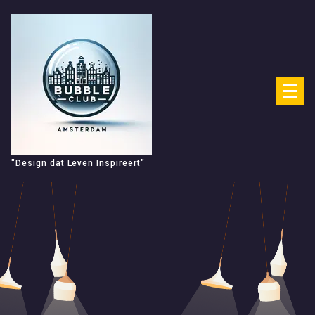
Spring
naar
de
inhoud
"Design dat Leven Inspireert"