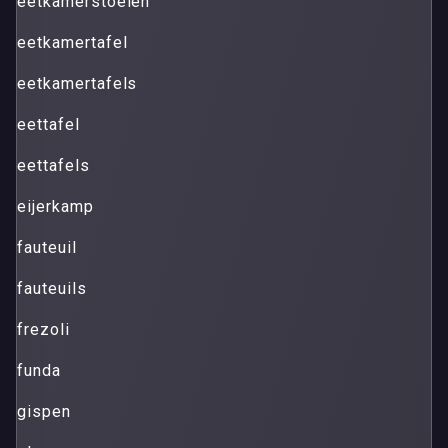
eetkamerstoelen
eetkamertafel
eetkamertafels
eettafel
eettafels
eijerkamp
fauteuil
fauteuils
frezoli
funda
gispen