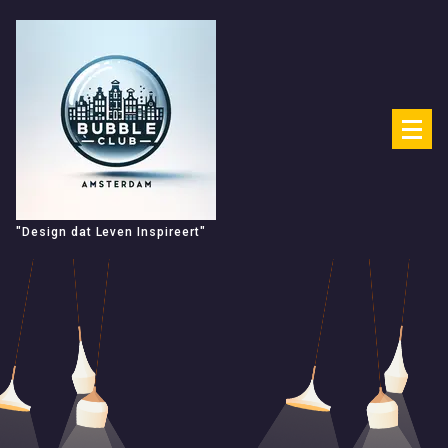
Spring
naar
de
inhoud
"Design dat Leven Inspireert"