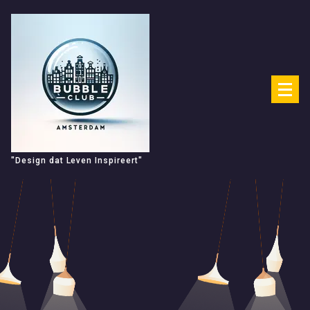
Spring
naar
de
inhoud
"Design dat Leven Inspireert"