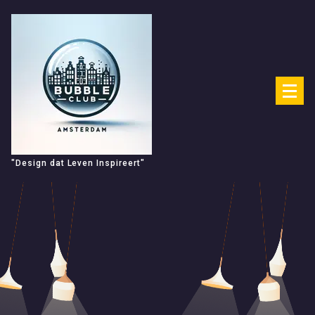
Spring
naar
de
inhoud
"Design dat Leven Inspireert"