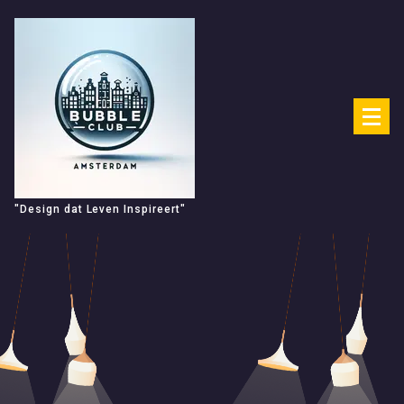
Spring
naar
de
inhoud
"Design dat Leven Inspireert"