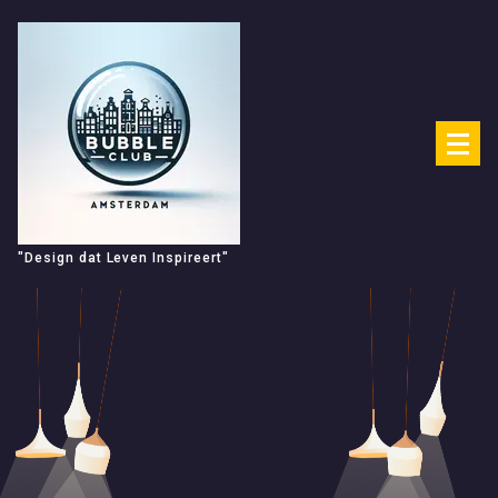
Spring
naar
de
inhoud
"Design dat Leven Inspireert"