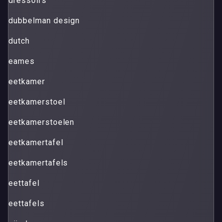
dressoirs
dubbelman design
dutch
eames
eetkamer
eetkamerstoel
eetkamerstoelen
eetkamertafel
eetkamertafels
eettafel
eettafels