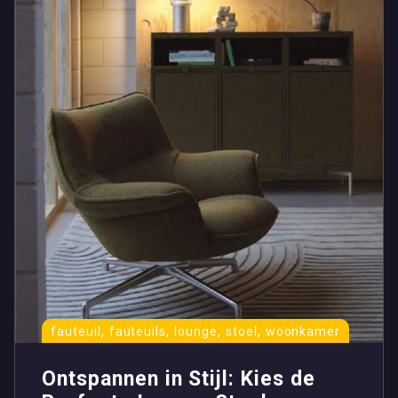
,
,
,
,
fauteuil
fauteuils
lounge
stoel
woonkamer
Ontspannen in Stijl: Kies de