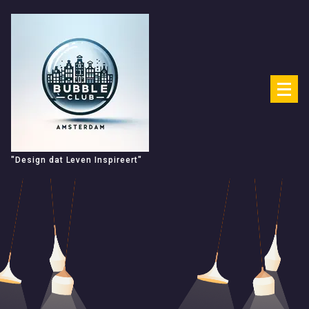
Spring
naar
de
inhoud
"Design dat Leven Inspireert"